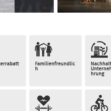
terrabatt
Familienfreundlic
Nachhalt
h
Unterne
hrung