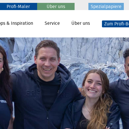
Profi-Maler
Über uns
Spezialpapiere
pps & Inspiration
Service
Über uns
Zum Profi-B