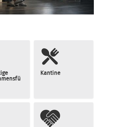
ige
Kantine
hmensfü